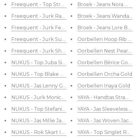
Freequent - Top Stream Brilliant White With Cham
Broek - Jeans Nora Wide
Freequent - Jurk Raze Moonbeam With Gold
Broek - Jeans Wanda Wi
Freequent - Jurk Feniya Black
Broek - Jeans Lore Butt
Freequent - Jurk Sucre Brilliant White With Ultra
Oorbellen Hoop Rib Go
Freequent - Jurk Shani Black
Oorbellen Nest Pearl G
NUKUS - Top Juba Singlet White & Gold
Oorbellen Bérice Gold
NUKUS - Top Blake Camel
Oorbellen Orcha Gold
NUKUS - Jas Lenny Gilet Multicolor Orange/Purple
Oorbellen Inaya Gold
NUKUS - Jurk Monica Embroidery Sand
YAYA - Handtas Straw Ip
NUKUS - Top Stefania Singlet Striped Coral / Sand
YAYA - Jas Sleeveless Ja
NUKUS - Jas Millie Jacket Light Sand
YAYA - Jas Woven Jacke
NUKUS - Rok Skart Ivory
YAYA - Top Singlet Rou