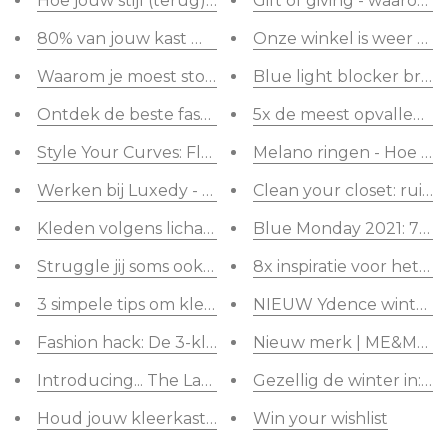
Hoe jouw stijl (terug) vinden?
Gift of giving - waarom
80% van jouw kast moet bestaan uit basisstukken
Onze winkel is weer ope
Waarom je moest stoppen met jou zorgen te make
Blue light blocker brille
Ontdek de beste fashion stijlen voor een omgekee
5x de meest opvallende
Style Your Curves: Flatterende kledingstips een za
Melano ringen - Hoe we
Werken bij Luxedy - tijdelijke hulp gezocht
Clean your closet: ruim 
Kleden volgens lichaamstype
Blue Monday 2021: 7 tip
Struggle jij soms ook met jouw fashion stijl?
8x inspiratie voor het p
3 simpele tips om kleuren te combineren
NIEUW Ydence winter co
Fashion hack: De 3-kleuren-regel
Nieuw merk | ME&MATS
Introducing... The Lazy Stylist
Gezellig de winter in: 5 
Houd jouw kleerkast fris met onze geurblokjes
Win your wishlist