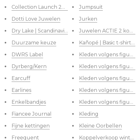
Collection Launch 2023
Jumpsuit
Dotti Love Juwelen
Jurken
Dry Lake | Scandinavia fashion
Juwelen ACTIE 2 kopen =
Duurzame keuze
Kañopé | Basic t-shirts
DWRS Label
Kleden volgens figuur
Dyrberg/Kern
Kleden volgens figuu
Earcuff
Kleden volgens figuur
Earlines
Kleden volgens figuu
Enkelbandjes
Kleden volgens figuu
Fiancee Journal
Kleding
Fijne kettingen
Kleine Oorbellen
Freequent
Koppelverkoop winter 