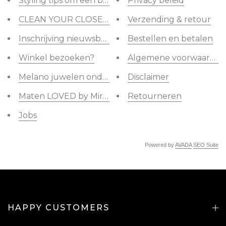
Styling tips om een buikje te camoufleren
Privacy beleid
CLEAN YOUR CLOSET CHALLENGE
Verzending & retour
Inschrijving nieuwsbrief
Bestellen en betalen
Winkel bezoeken?
Algemene voorwaarden
Melano juwelen onderhouden
Disclaimer
Maten LOVED by Miracles
Retourneren
Jobs
Powered by
AVADA
SEO Suite
HAPPY CUSTOMERS