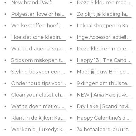
New brand Paviè
Deze 5 kleuren moet je 
Polyester: love or hate?
Zo blijft je kleding lang
Welke stoffen hoef je niet te strijken?
Lokaal shoppen in Kalmt
Hoe statische kleding voorkomen?
Inge Accessori actie!! 1 k
Wat te dragen als gast op een huwelijk?
Deze kleuren mogen ni
5 tips om miskopen te vermijden
Happy 13 | The Candy sh
Styling tips voor een (business) foto shoot
Moet jij jouw BFF ook 
Onderhoud tips voor jouw nieuwe (zonne)bril
9 dingen om thuis te do
Clean your closet challenge
NEW | Ania Haie juwele
Wat te doen met oude kleding die je niet meer dra
Dry Lake | Scandinavia f
Klant in de kijker: Katrien gaat uit haar comfortzon
Happy Galentine's day! D
Werken bij Luxedy: kom jij ons team versterken a
3x betaalbare, duurzam