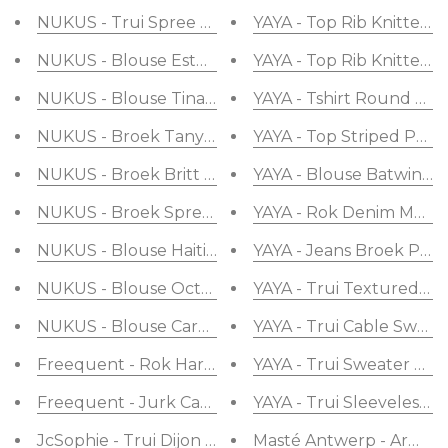
NUKUS - Trui Spree Sweater Terry Sand
YAYA - Top Rib Knitted S
NUKUS - Blouse Esther Offwhite
YAYA - Top Rib Knitted 
NUKUS - Blouse Tina Embroidery Offwhite
YAYA - Tshirt Round Nec
NUKUS - Broek Tanya Short Sand
YAYA - Top Striped Polo
NUKUS - Broek Britt Palazzo Silver
YAYA - Blouse Batwing 
NUKUS - Broek Spree Short Terry Sand
YAYA - Rok Denim Maxi S
NUKUS - Blouse Haiti Offwhite
YAYA - Jeans Broek Pala
NUKUS - Blouse Octavia Flower Offwhite
YAYA - Trui Textured C
NUKUS - Blouse Carolina Top Embroidery Sand
YAYA - Trui Cable Sweat
Freequent - Rok Harlan Vintage Blue Denim
YAYA - Trui Sweater V-
Freequent - Jurk Carly Light Blue Denim
YAYA - Trui Sleeveless 
JcSophie - Trui Dijon Offwhite
Masté Antwerp - Armba