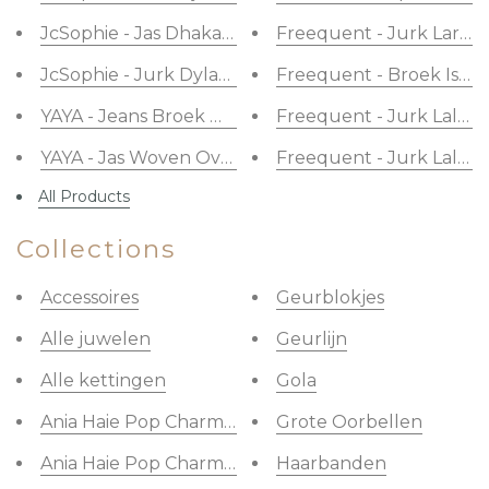
JcSophie - Jas Dhaka Jacket Offwhite
Freequent - Jurk Lara 
JcSophie - Jurk Dylan Poppy Red
Freequent - Broek Isad
YAYA - Jeans Broek Wide Leg Light Blue Denim
Freequent - Jurk Lalun
YAYA - Jas Woven Oversized Blazer Wind Chime Be
Freequent - Jurk Laluna
All Products
Collections
Accessoires
Geurblokjes
Alle juwelen
Geurlijn
Alle kettingen
Gola
Ania Haie Pop Charms - Bedels Armbanden & Halsk
Grote Oorbellen
Ania Haie Pop Charms - Bedels Oorbellen
Haarbanden