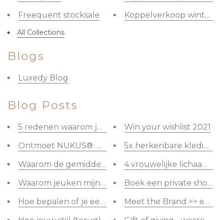
Freequent stocksale
Koppelverkoop winter 
All Collections
Blogs
Luxedy Blog
Blog Posts
5 redenen waarom je niks hebt om aan te doen
Win your wishlist 2021
Ontmoet NUKUS®: Waar kwaliteit en stijl samenk
5x herkenbare kleding 
Waarom de gemiddelde vrouw maar 20% van haar k
4 vrouwelijke lichaamsv
Waarom jeuken mijn oren bij het dragen van oorbe
Boek een private shoppi
Hoe bepalen of je een kledingstuk gaat wegdoen?
Meet the Brand >> een