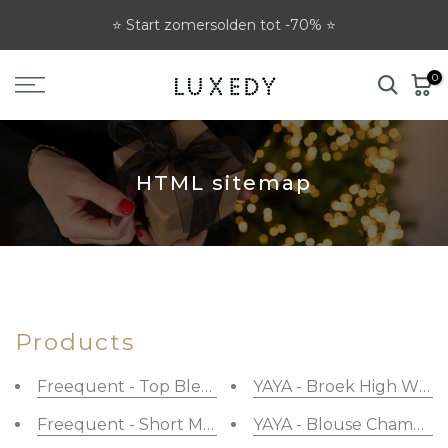
Ga
⭐ Start zomersolden tot -70% ⭐
naar
tekst
0
HTML sitemap
Products
Freequent - Top Blest Pullover Simply Taupe
YAYA - Broek High Wais
Freequent - Short Mella Medieval Blue With OffWh
YAYA - Blouse Chambra