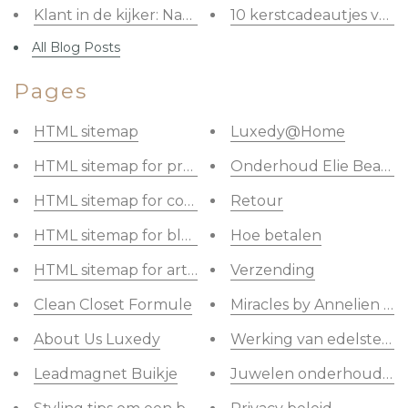
Klant in de kijker: Natalie, een powervrouw met pit
10 kerstcadeautjes voor
All Blog Posts
Pages
HTML sitemap
Luxedy@Home
HTML sitemap for products
Onderhoud Elie Beaum
HTML sitemap for collections
Retour
HTML sitemap for blogs
Hoe betalen
HTML sitemap for articles
Verzending
Clean Closet Formule
Miracles by Annelien Coo
About Us Luxedy
Werking van edelstene
Leadmagnet Buikje
Juwelen onderhouden