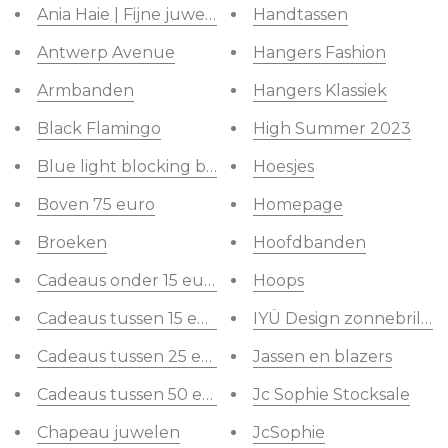
Ania Haie | Fijne juwelen steeds mooi verpakt
Handtassen
Antwerp Avenue
Hangers Fashion
Armbanden
Hangers Klassiek
Black Flamingo
High Summer 2023
Blue light blocking brillen
Hoesjes
Boven 75 euro
Homepage
Broeken
Hoofdbanden
Cadeaus onder 15 euro
Hoops
Cadeaus tussen 15 en 25 euro
IYÜ Design zonnebrillen
Cadeaus tussen 25 en 50 euro
Jassen en blazers
Cadeaus tussen 50 en 75 euro
Jc Sophie Stocksale
Chapeau juwelen
JcSophie