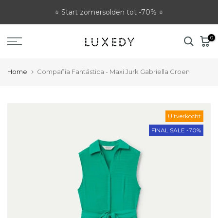
Ga
⭐ Start zomersolden tot -70% ⭐
naar
tekst
0
Home
Compañía Fantástica - Maxi Jurk Gabriella Groen
Uitverkocht
FINAL SALE -70%