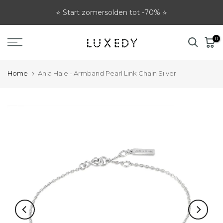
Ga
⭐ Start zomersolden tot -70% ⭐
naar
tekst
0
Home
Ania Haie - Armband Pearl Link Chain Silver