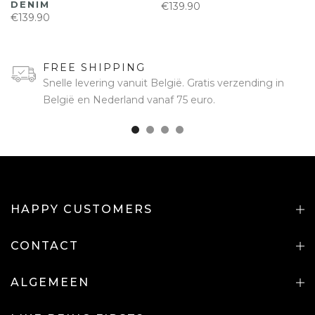
DENIM
€139.90
€139.90
FREE SHIPPING
Snelle levering vanuit België. Gratis verzending in
België en Nederland vanaf 75 euro.
HAPPY CUSTOMERS
CONTACT
ALGEMEEN