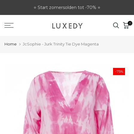
Ga
⭐ Start zomersolden tot -70% ⭐
naar
tekst
0
Home
JcSophie - Jurk Trinity Tie Dye Magenta
-75%