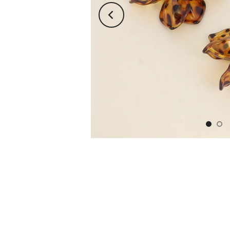
XS
S
M
L
XL
36
37
38
39
40
41