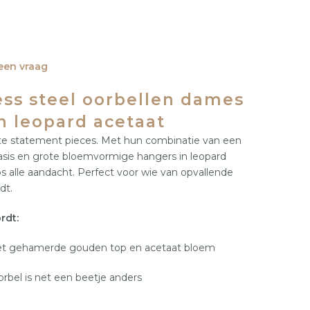
 een vraag
36
37
38
39
40
41
36
37
less steel oorbellen dames
n leopard acetaat
te statement pieces. Met hun combinatie van een
sis en grote bloemvormige hangers in leopard
s alle aandacht. Perfect voor wie van opvallende
dt.
rdt:
 met gehamerde gouden top en acetaat bloem
orbel is net een beetje anders