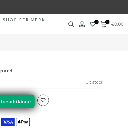
SHOP PER MERK
0
0
€0.00
opard
Uit stock
 beschikbaar
39
40
41