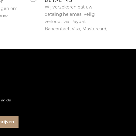
BETALING
en
Wij verzekeren dat uw
 dagen om
betaling helemaal veilig
jouw
verloopt via Paypal,
Bancontact, Visa, Mastercard,
ApplePay, Ideal en Klarna.
s en de
hrijven