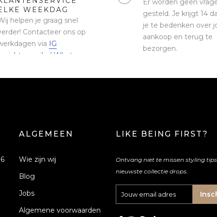
KLANTENSERVICE
Er worden geen vrag
ELKE WEEKDAG
gesteld. Je krijgt 14
Wij helpen je graag snel
je te bedenken over 
verder! Contacteer ons op
aankoop en terug te
werkdagen via
IG
bezorgen.
bericht
,
email
of
Whatsapp
ALGEMEEN
LIKE BEING FIRST?
76
Wie zijn wij
Ontvang niet te missen styling tip
nieuwste collectie drops.
Blog
Jobs
Insc
Algemene voorwaarden