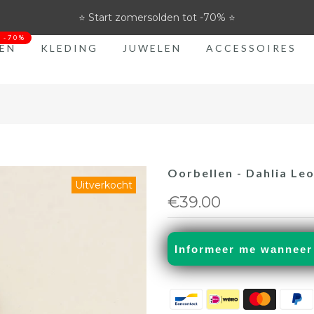
⭐ Start zomersolden tot -70% ⭐
t -70%
EN
KLEDING
JUWELEN
ACCESSOIRES
Oorbellen - Dahlia Le
Uitverkocht
€39.00
Informeer me wanneer
36
37
38