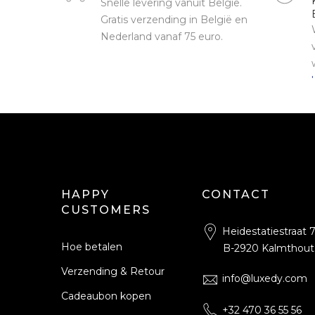
Snelle levering vanuit België.
Gratis verzending in België en
Nederland vanaf 75 euro.
HAPPY
CONTACT
CUSTOMERS
Heidestatiestraat 
Hoe betalen
B-2920 Kalmthout
Verzending & Retour
info@luxedy.com
Cadeaubon kopen
+32 470 36 55 56