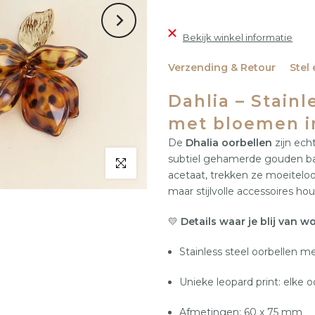
Bekijk winkel informatie
Verzending & Retour
Stel
36
37
38
39
40
41
Dahlia – Stain
met bloemen i
De
Dhalia oorbellen
zijn ech
subtiel gehamerde gouden ba
acetaat, trekken ze moeiteloo
maar stijlvolle accessoires hou
💛
Details waar je blij van wo
Stainless steel oorbellen
Unieke leopard print: elke o
Afmetingen: 60 x 75 mm