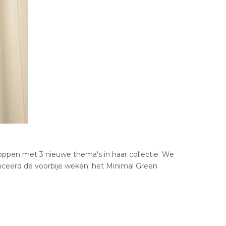
36
37
38
39
40
41
36
37
oppen met 3 nieuwe thema's in haar collectie. We
lanceerd de voorbije weken: het Minimal Green