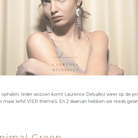
36
37
38
39
40
41
 ophalen. Ieder seizoen komt Laurence Delvallez weer op de pr
jn er maar liefst VIER thema's. En 2 daarvan hebben we reeds ge
inimal Green