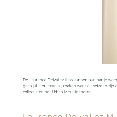
XS
S
M
L
XL
36
37
38
39
40
41
De Laurence Delvallez fans kunnen hun hartje weer
gaan jullie nu extra blij maken want dit seizoen zi
collectie en het Urban Metallic thema.
Laurence Delvallez M