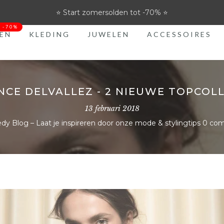
⭐ Start zomersolden tot -70% ⭐
t -70%
EN
KLEDING
JUWELEN
ACCESSOIRES
NCE DELVALLEZ - 2 NIEUWE TOPCOLL
13 februari 2018
dy Blog – Laat je inspireren door onze mode & stylingtips
0 co
36
37
38