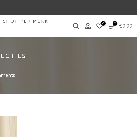
SHOP PER MERK
0
0
€0.00
ECTIES
mments
39
40
41