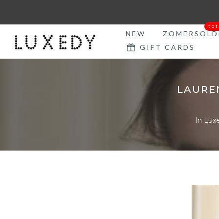
Ga
naar
to
tekst
NEW
ZOMERSOLD
GIFT CARDS
LAURE
In
Luxe