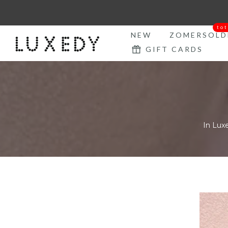
Ga
naar
to
tekst
NEW
ZOMERSOLD
GIFT CARDS
In
Luxe