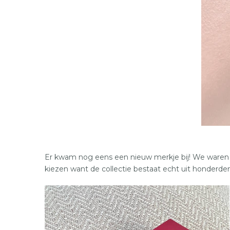
XS
S
M
L
XL
36
37
38
39
40
41
Er kwam nog eens een nieuw merkje bij! We waren a
kiezen want de collectie bestaat echt uit honderde