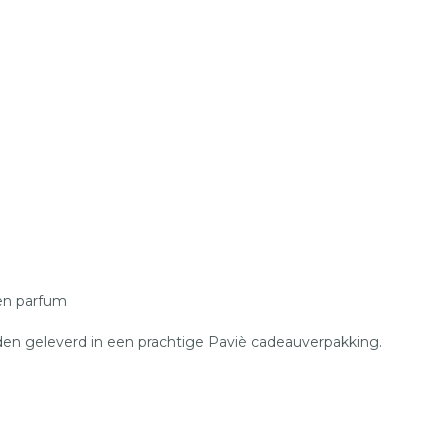
?
 en parfum
orden geleverd in een prachtige Paviè cadeauverpakking.