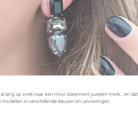
36
37
38
39
40
41
l lang op zoek naar een mooi statement juwelen merk... en dat
n modellen in verschillende kleuren en uitvoeringen.