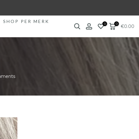
SHOP PER MERK
0
0
€0.00
mments
39
40
41