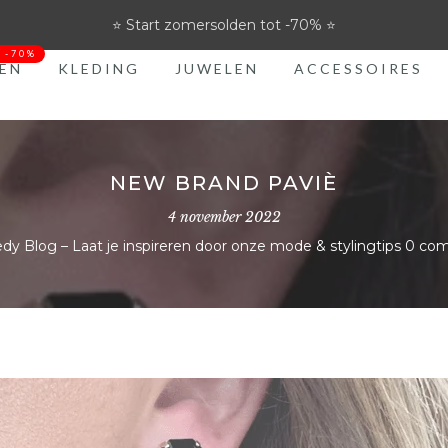
⭐ Start zomersolden tot -70% ⭐
t -70%
EN
KLEDING
JUWELEN
ACCESSOIRES
NEW BRAND PAVIÈ
4 november 2022
dy Blog – Laat je inspireren door onze mode & stylingtips
0 co
36
37
38