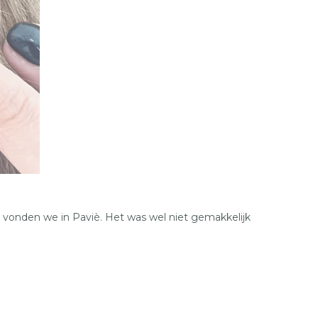
36
37
38
39
40
41
36
37
 vonden we in Paviè. Het was wel niet gemakkelijk